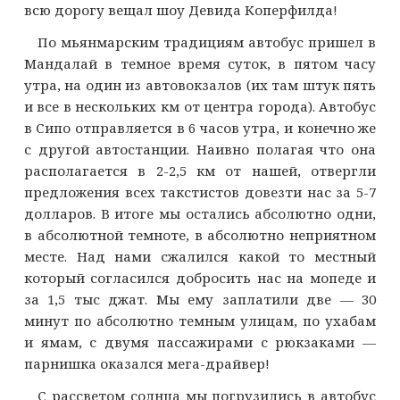
всю дорогу вещал шоу Девида Коперфилда!
По мьянмарским традициям автобус пришел в
Мандалай в темное время суток, в пятом часу
утра, на один из автовокзалов (их там штук пять
и все в нескольких км от центра города). Автобус
в Сипо отправляется в 6 часов утра, и конечно же
с другой автостанции. Наивно полагая что она
располагается в 2-2,5 км от нашей, отвергли
предложения всех такстистов довезти нас за 5-7
долларов. В итоге мы остались абсолютно одни,
в абсолютной темноте, в абсолютно неприятном
месте. Над нами сжалился какой то местный
который согласился добросить нас на мопеде и
за 1,5 тыс джат. Мы ему заплатили две — 30
минут по абсолютно темным улицам, по ухабам
и ямам, с двумя пассажирами с рюкзаками —
парнишка оказался мега-драйвер!
С рассветом солнца мы погрузились в автобус