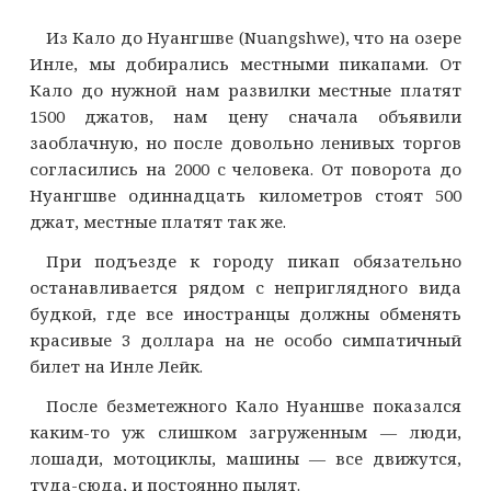
Из Кало до Нуангшве (Nuangshwe), что на озере
Инле, мы добирались местными пикапами. От
Кало до нужной нам развилки местные платят
1500 джатов, нам цену сначала объявили
заоблачную, но после довольно ленивых торгов
согласились на 2000 с человека. От поворота до
Нуангшве одиннадцать километров стоят 500
джат, местные платят так же.
При подъезде к городу пикап обязательно
останавливается рядом с неприглядного вида
будкой, где все иностранцы должны обменять
красивые 3 доллара на не особо симпатичный
билет на Инле Лейк.
После безметежного Кало Нуаншве показался
каким-то уж слишком загруженным — люди,
лошади, мотоциклы, машины — все движутся,
туда-сюда, и постоянно пылят.