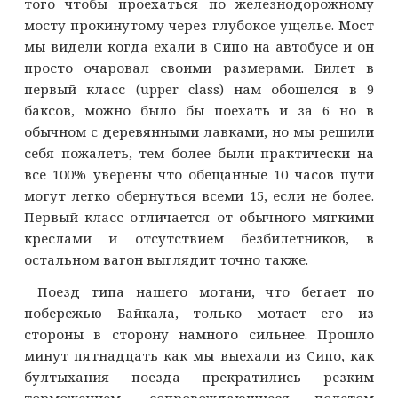
того чтобы проехаться по железнодорожному
мосту прокинутому через глубокое ущелье. Мост
мы видели когда ехали в Сипо на автобусе и он
просто очаровал своими размерами. Билет в
первый класс (upper class) нам обошелся в 9
баксов, можно было бы поехать и за 6 но в
обычном с деревянными лавками, но мы решили
себя пожалеть, тем более были практически на
все 100% уверены что обещанные 10 часов пути
могут легко обернуться всеми 15, если не более.
Первый класс отличается от обычного мягкими
креслами и отсутствием безбилетников, в
остальном вагон выглядит точно также.
Поезд типа нашего мотани, что бегает по
побережью Байкала, только мотает его из
стороны в сторону намного сильнее. Прошло
минут пятнадцать как мы выехали из Сипо, как
бултыхания поезда прекратились резким
торможением, сопровождающиеся полетом