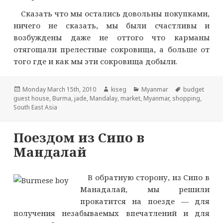
Сказать что мы остались довольны покупками,
ничего не сказать, мы были счастливы и
возбуждены даже не оттого что карманы
отягощали прелестные сокровища, а больше от
того где и как мы эти сокровища добыли.
Опубликовано
Автор
Рубрики
Метки
Monday March 15th, 2010
kiseg
Myanmar
budget
guest house
,
Burma
,
jade
,
Mandalay
,
market
,
Myanmar
,
shopping
,
South East Asia
Поездом из Сипо в
Мандалай
В обратную сторону, из Сипо в
Манадалай, мы решили
прокатится на поезде — для
получения незабываемых впечатлений и для