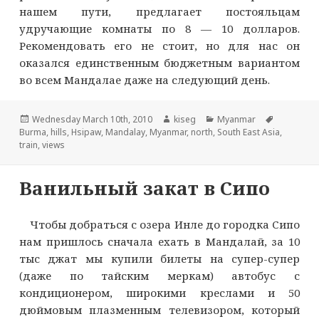
нашем пути, предлагает постояльцам
удручающие комнаты по 8 — 10 долларов.
Рекомендовать его не стоит, но для нас он
оказался единственным бюджетным вариантом
во всем Мандалае даже на следующий день.
Опубликовано
Автор
Рубрики
Метки
Wednesday March 10th, 2010
kiseg
Myanmar
Burma
,
hills
,
Hsipaw
,
Mandalay
,
Myanmar
,
north
,
South East Asia
,
train
,
views
Ванильный закат в Сипо
Чтобы добраться с озера Инле до городка Сипо
нам пришлось сначала ехать в Мандалай, за 10
тыс джат мы купили билеты на супер-супер
(даже по тайским меркам) автобус с
кондиционером, широкими креслами и 50
дюймовым плазменным телевизором, который