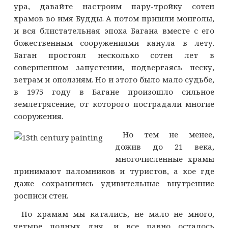
ура, давайте настроим пару-тройку сотен
храмов во имя Будды. А потом пришли монголы,
и вся блистательная эпоха Багана вместе с его
божественным сооружениями канула в лету.
Баган простоял несколько сотен лет в
совершенном запустении, подвергаясь песку,
ветрам и оползням. Но и этого было мало судьбе,
в 1975 году в Багане произошло сильное
землетрясение, от которого пострадали многие
сооружения.
Но тем не менее,
дожив до 21 века,
многочисленные храмы
принимают паломников и туристов, а кое где
даже сохранились удивительные внутренние
росписи стен.
По храмам мы катались, не мало не много,
четыре полных дня, и все равно осталось