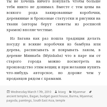
ты не хочешь ничего покупать чтобы больше
тебя никто не донимал. Вместе с тем цены на
всякого рода лакированные коробочки,
деревянные и бронзовые статуэтки и рисунки на
ткани (авторы берут сюжеты из росписей
храмов) вполне честные.
Из Багана как раз пошла традиция делать
посуду и всякие коробочки из бамбука или
дерева, расписывать и покрывать лаком, в
деревне Минкаба (Myinkaba) что в паре км от
старого города можно посмотреть на
производство этим вещиц и при желании купить
что-нибудь авторское, но дороже чем у
продавцов рядом с храмами.
Опубликовано
Автор
Рубрики
Метки
Wednesday March 17th, 2010
kiseg
Myanmar
ancient temples
,
Bagan
,
budget guest house
,
Burma
,
Myanmar
,
pagoda
,
paintings
,
South East Asia
,
temple