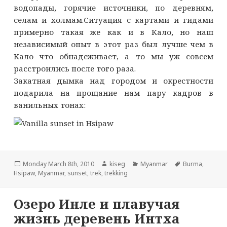
водопады, горячие источники, по деревням,
селам и холмам.Ситуация с картами и гидами
примерно такая же как и в Кало, но наш
независимый опыт в этот раз был лучше чем в
Кало что обнадеживает, а то мы уж совсем
расстроились после того раза.
Закатная дымка над городом и окрестности
подарила на прощание нам пару кадров в
ванильных тонах:
Опубликовано
Автор
Рубрики
Метки
Monday March 8th, 2010
kiseg
Myanmar
Burma
,
Hsipaw
,
Myanmar
,
sunset
,
trek
,
trekking
Озеро Инле и плавучая
жизнь деревень Интха