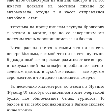
еще двое бэкпекером из Англии быстро и за 300
джатов доехали на местном пикапе до
автовокзала, откуда в 8 часов отправлялся
автобус в Баган.
Тетенька на прощание нам всунула брошюрку
с отелем в Багане, где по ее заверениям мы
получим очень хороший номер за 10 баксов.
Баган располагается в самом что ни на есть
центре Мьянмы, в самой что ни на есть пустыни.
В дождливый сезон реками размывает все вокруг
и окружающий ландшафт преобладает сочно-
зеленым цветом, в сухой же сезон — все кругом
серо-желтое, и то и дело занимаются смерчи.
За несколько километров до въезда в Нуангю
(Nyaung U) автобус остановился возле очередной
будки где обилечивают белых туристов, 10
баксов и ты свободен находится в Багане сколько
душе угодно.