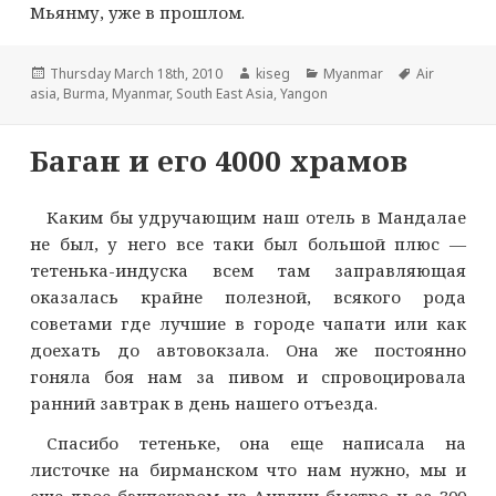
Мьянму, уже в прошлом.
Опубликовано
Автор
Рубрики
Метки
Thursday March 18th, 2010
kiseg
Myanmar
Air
asia
,
Burma
,
Myanmar
,
South East Asia
,
Yangon
Баган и его 4000 храмов
Каким бы удручающим наш отель в Мандалае
не был, у него все таки был большой плюс —
тетенька-индуска всем там заправляющая
оказалась крайне полезной, всякого рода
советами где лучшие в городе чапати или как
доехать до автовокзала. Она же постоянно
гоняла боя нам за пивом и спровоцировала
ранний завтрак в день нашего отъезда.
Спасибо тетеньке, она еще написала на
листочке на бирманском что нам нужно, мы и