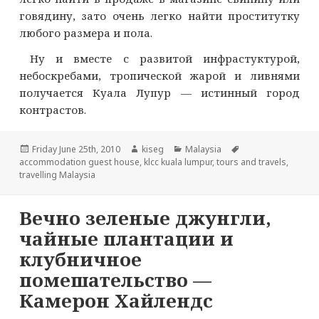
говядину, зато очень легко найти проститутку
любого размера и пола.
Ну и вместе с развитой инфрастуктурой,
небоскребами, тропической жарой и ливнями
получается Куала Лупур — истинный город
контрастов.
Опубликовано
Автор
Рубрики
Метки
Friday June 25th, 2010
kiseg
Malaysia
accommodation guest house
,
klcc kuala lumpur
,
tours and travels
,
travelling Malaysia
Вечно зеленые джунгли,
чайные плантации и
клубничное
помешательство —
Камерон Хайлендс