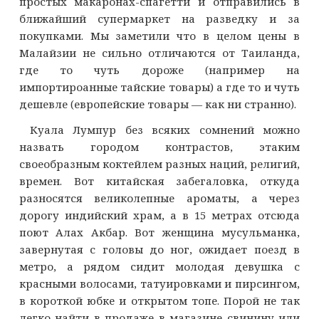
простых макаронах-спагетти и отправились в
ближайший супермаркет на разведку и за
покупками. Мы заметили что в целом цены в
Малайзии не сильно отличаются от Таиланда,
где то чуть дороже (например на
импортироанные тайские товары) а где то и чуть
дешевле (европейские товары — как ни странно).
Куала Лумпур без всяких сомнений можно
назвать городом контрастов, этаким
своеобразным коктейлем разных наций, религий,
времен. Вот китайская забегаловка, откуда
разносятся великолепные ароматы, а через
дорогу индийский храм, а в 15 метрах отсюда
поют Алах Акбар. Вот женщина мусульманка,
завернутая с головы до ног, ожидает поезд в
метро, а рядом сидит молодая девушка с
красными волосами, татуировками и пирсингом,
в короткой юбке и открытом топе. Порой не так
легко найти в продаже в магазине свинину или