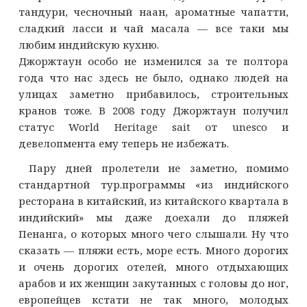
тандури, чесночный наан, ароматные чапатти,
сладкий ласси и чай масала — все таки мы
любим индийскую кухню.
Джоржтаун особо не изменился за те полтора
года что нас здесь не было, однако людей на
улицах заметно прибавилось, строительных
кранов тоже. В 2008 году Джоржтаун получил
статус World Heritage sait от unesco и
девелопмента ему теперь не избежать.
Пару дней пролетели не заметно, помимо
стандартной тур.программы «из индийского
ресторана в китайский, из китайского квартала в
индийский» мы даже доехали до пляжей
Пенанга, о которых много чего слышали. Ну что
сказать — пляжи есть, море есть. Много дорогих
и очень дорогих отелей, много отдыхающих
арабов и их женщин закутанных с головы до ног,
европейцев кстати не так много, молодых