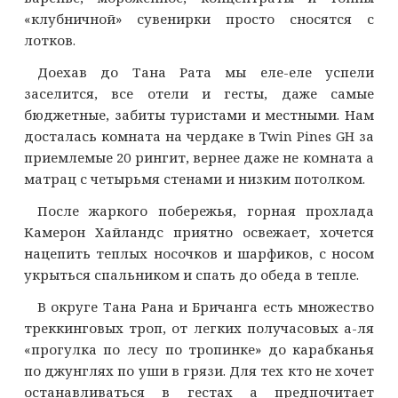
«клубничной» сувенирки просто сносятся с
лотков.
Доехав до Тана Рата мы еле-еле успели
заселится, все отели и гесты, даже самые
бюджетные, забиты туристами и местными. Нам
досталась комната на чердаке в Twin Pines GH за
приемлемые 20 рингит, вернее даже не комната а
матрац с четырьмя стенами и низким потолком.
После жаркого побережья, горная прохлада
Камерон Хайландс приятно освежает, хочется
нацепить теплых носочков и шарфиков, с носом
укрыться спальником и спать до обеда в тепле.
В округе Тана Рана и Бричанга есть множество
треккинговых троп, от легких получасовых а-ля
«прогулка по лесу по тропинке» до карабканья
по джунглях по уши в грязи. Для тех кто не хочет
останавливаться в гестах а предпочитает