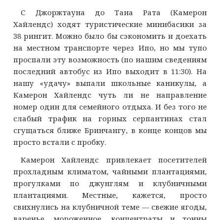
С Джоржтауна до Тана Рата (Камерон
Хайлендс) ходят туристические минибасики за
38 рингит. Можно было бы сэкономить и доехать
на местном транспорте через Ипо, но мы тупо
проспали эту возможность (по нашим сведениям
последний автобус из Ипо выходит в 11:30). На
нашу «удачу» выпали школьные каникулы, а
Камерон Хайлендс чуть ли не направление
номер один для семейного отдыха. И без того не
слабый трафик на горных серпантинах стал
сгущаться ближе Бринчангу, в конце концов мы
просто встали с пробку.
Камерон Хайлендс привлекает посетителей
прохладным климатом, чайными плантациями,
прогулками по джунглям и клубничными
плантациями. Местные, кажется, просто
свихнулись на клубничной теме — свежие ягоды,
варенье, мороженное, концентраты и тонны