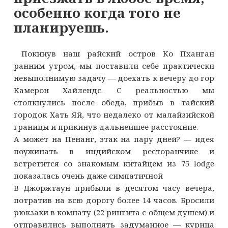
особенно когда того не
планируешь.
Покинув наш райский остров Ко Пханган
ранним утром, мы поставили себе практически
невыполнимую задачу — доехать к вечеру до гор
Камерон Хайлендс. С реальностью мы
столкнулись после обеда, прибыв в тайский
городок Хать Яй, что недалеко от малайзийской
границы и прикинув дальнейшее расстояние.
А может на Пенанг, этак на пару дней? — идея
поужинать в индийском ресторанчике и
встретится со знакомым китайцем из 75 lodge
показалась очень даже симпатичной
В Джоржтаун прибыли в десятом часу вечера,
потратив на всю дорогу более 14 часов. Бросили
рюкзаки в комнату (22 рингита с общем душем) и
отправились выполнять задуманное — курица