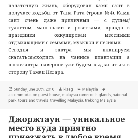
палаточную жизнь, оборудован камп сайт в
получасе ходьбы от Тана Рата (тропа №4). Камп
сайт очень даже приличный — с душем/
туалетом, мангалами и розетками, правда в
праздники оккупирован местными
отдыхающими с семьями, музыкой и песнями.
Сегодня и завтра мы планируем
скататься\сходить на чайные плантации а
послезавтра наверное уже будем выдвигаться в
сторону Таман Негара.
Опубликовано
Автор
Рубрики
Метки
Sunday June 20th, 2010
kiseg
Malaysia
accommodation guest house
,
malaysia cameron higlands
,
national
park
,
tours and travels
,
travelling Malaysia
,
trekking Malaysia
Джоржтаун — уникальное
место куда приятно
приезжать в любое время,