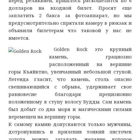
перед реликвией, пришлось раскошелится по 6
долларов на входной билет. Просят еще
заплатить 2 бакса за фотоаппарат, но мы
предусмотрительно спрятали камеру в рюкзак и
объявили билетерам что таковой у нас не
имеется.
Golden Rock это крупный
камень, грациозно
расположенный на вершине
горы Къяйктио, увенчанный небольшой ступой.
Легенда гласит, что камень, столь опасно
свешивающийся с обрыва, удерживает свое
равновесие благодаря прецизионно
положенному в ступу волосу Будды. Сам камень
был добыт со дна моря и магическими силами
перемещен на вершину горы.
К самому камню допускаются только мужчины,
дотронувшись и прилепив тонкий листочек
золота можно загадать желание которое