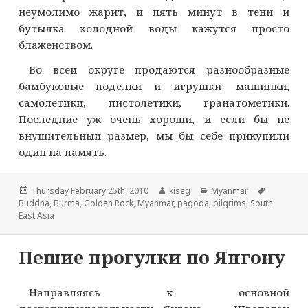
неумолимо жарит, и пять минут в тени и
бутылка холодной воды кажутся просто
блаженством.
Во всей округе продаются разнообразные
бамбуковые поделки и игрушки: машинки,
самолетики, пистолетики, гранатометики.
Последние уж очень хороши, и если бы не
внушительный размер, мы бы себе прикупили
один на память.
Опубликовано
Автор
Рубрики
Метки
Thursday February 25th, 2010
kiseg
Myanmar
Buddha
,
Burma
,
Golden Rock
,
Myanmar
,
pagoda
,
pilgrims
,
South
East Asia
Пешие прогулки по Янгону
Направляясь к основной