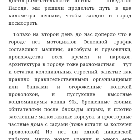
достопримечательности Янгона — Шведагон
Пагода, мы решили проделать путь в два
километра пешком, чтобы заодно и город
посмотреть.
Только на второй день до нас доперло что в
городе нет мотоциклов. Основной трафик
составляют машины, автобусы и грузовички,
производства всех времен и народов.
Архитектура в городе тоже разномастная — тут
и остатки колониальных строений, занятые как
правило правительственными организациями
или банками и огороженные колючей
проволокой, и пустующие высотные
кондоминиумы конца 90х, брошенные своими
обитателями после блокады Бирмы, и плотно
заселенные малоэтажные корпуса, и просторные
частные дома с садами (тоже кстати за колючей
проволокой). Но нет ни одной нищенской
хибарки. Много новых зданий и много еще