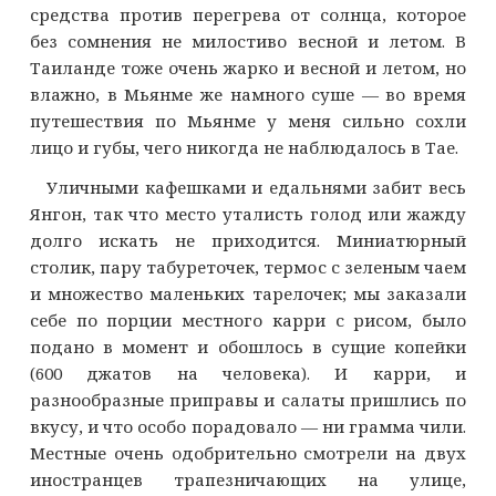
средства против перегрева от солнца, которое
без сомнения не милостиво весной и летом. В
Таиланде тоже очень жарко и весной и летом, но
влажно, в Мьянме же намного суше — во время
путешествия по Мьянме у меня сильно сохли
лицо и губы, чего никогда не наблюдалось в Тае.
Уличными кафешками и едальнями забит весь
Янгон, так что место уталисть голод или жажду
долго искать не приходится. Миниатюрный
столик, пару табуреточек, термос с зеленым чаем
и множество маленьких тарелочек; мы заказали
себе по порции местного карри с рисом, было
подано в момент и обошлось в сущие копейки
(600 джатов на человека). И карри, и
разнообразные приправы и салаты пришлись по
вкусу, и что особо порадовало — ни грамма чили.
Местные очень одобрительно смотрели на двух
иностранцев трапезничающих на улице,