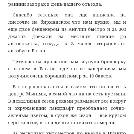
ранний завтрак в день нашего отъезда.
Спасибо тетеньке, она еще написала на
листочке на бирманском что нам нужно, мы и
еще двое бэкпекером из Англии быстро и за 300
джатов доехали на местном пикапе до
автовокзала, откуда в 8 часов отправлялся
автобус в Баган.
Тетенька на прощание нам всунула брошюрку
с отелем в Багане, где по ее заверениям мы
получим очень хороший номер за 10 баксов.
Баган располагается в самом что ни на есть
центре Мьянмы, в самой что ни на есть пустыни.
В дождливый сезон реками размывает все вокруг
и окружающий ландшафт преобладает сочно-
зеленым цветом, в сухой же сезон — все кругом
серо-желтое, и то и дело занимаются смерчи.
За несколько километров до въезда в Нуангю