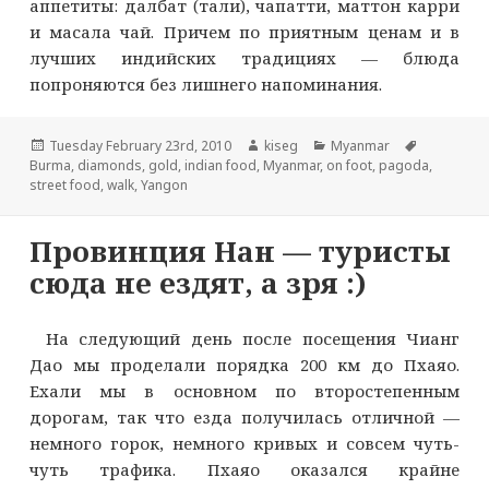
аппетиты: далбат (тали), чапатти, маттон карри
и масала чай. Причем по приятным ценам и в
лучших индийских традициях — блюда
попроняются без лишнего напоминания.
Опубликовано
Автор
Рубрики
Метки
Tuesday February 23rd, 2010
kiseg
Myanmar
Burma
,
diamonds
,
gold
,
indian food
,
Myanmar
,
on foot
,
pagoda
,
street food
,
walk
,
Yangon
Провинция Нан — туристы
сюда не ездят, а зря :)
На следующий день после посещения Чианг
Дао мы проделали порядка 200 км до Пхаяо.
Ехали мы в основном по второстепенным
дорогам, так что езда получилась отличной —
немного горок, немного кривых и совсем чуть-
чуть трафика. Пхаяо оказался крайне