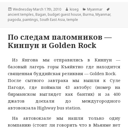
Опубликовано
Автор
Рубрики
Метки
Wednesday March 17th, 2010
kiseg
Myanmar
ancient temples
,
Bagan
,
budget guest house
,
Burma
,
Myanmar
,
pagoda
,
paintings
,
South East Asia
,
temple
По следам паломников —
Кинпун и Golden Rock
Из Янгона мы отправились в Кинпун —
базовый лагерь горы Къяйктио где находится
священная буддийская реликвия — Golden Rock.
После сытного завтрака мы вышли к Суле
Пагоде, где поймали 43 автобус (номер на
бирманском выглядет как бантик) и за 400
джатов доехали до междугородного
автовокзала Highway bus station.
На автовокзале мы нашли только одну
компанию (стоит ли говорить что в Мьянме нет