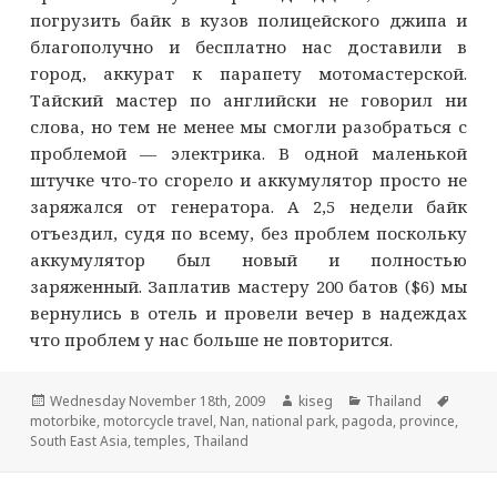
погрузить байк в кузов полицейского джипа и
благополучно и бесплатно нас доставили в
город, аккурат к парапету мотомастерской.
Тайский мастер по английски не говорил ни
слова, но тем не менее мы смогли разобраться с
проблемой — электрика. В одной маленькой
штучке что-то сгорело и аккумулятор просто не
заряжался от генератора. А 2,5 недели байк
отъездил, судя по всему, без проблем поскольку
аккумулятор был новый и полностью
заряженный. Заплатив мастеру 200 батов ($6) мы
вернулись в отель и провели вечер в надеждах
что проблем у нас больше не повторится.
Опубликовано
Автор
Рубрики
Метки
Wednesday November 18th, 2009
kiseg
Thailand
motorbike
,
motorcycle travel
,
Nan
,
national park
,
pagoda
,
province
,
South East Asia
,
temples
,
Thailand