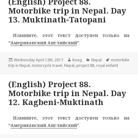
(English) Project 88.
Motorbike trip in Nepal. Day
13. Muktinath-Tatopani
Извините, этот текст доступен только на
“
Американский Английский
”.
Опубликовано
Автор
Рубрики
Метки
Wednesday April 12th, 2017
kiseg
Nepal
motorbike
trip in Nepal
,
motorcycle travel
,
Nepal
,
project 88
,
royal enfield
(English) Project 88.
Motorbike trip in Nepal. Day
12. Kagbeni-Muktinath
Извините, этот текст доступен только на
“
Американский Английский
”.