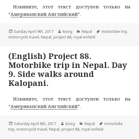
Извините, этот текст доступен только на
“
Американский Английский
”.
Опубликовано
Автор
Рубрики
Метки
Sunday April 9th, 2017
kiseg
Nepal
motorbike trip
,
motorcycle travel
,
Nepal
,
project 88
,
royal enfield
(English) Project 88.
Motorbike trip in Nepal. Day
9. Side walks around
Kalopani.
Извините, этот текст доступен только на
“
Американский Английский
”.
Опубликовано
Автор
Рубрики
Метки
Saturday April 8th, 2017
kiseg
Nepal
motorbike
trip
,
motorcycle travel
,
Nepal
,
project 88
,
royal enfield