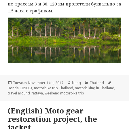
по трассам 3 и 36, 120 км пролетели буквально за
1,5 часа с трафиком.
Опубликовано
Автор
Рубрики
Метки
Tuesday November 14th, 2017
kiseg
Thailand
Honda CB500X
,
motorbike trip Thailand
,
motorbiking in Thailand
,
travel around Pattaya
,
weekend motorbike trip
(English) Moto gear
restoration project, the
jacket