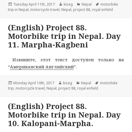
Опубликовано
Автор
Рубрики
Метки
Tuesday April 11th, 2017
kiseg
Nepal
motorbike
trip in Nepal
,
motorcycle travel
,
Nepal
,
project 88
,
royal enfield
(English) Project 88.
Motorbike trip in Nepal. Day
11. Marpha-Kagbeni
Извините, этот текст доступен только на
“
Американский Английский
”.
Опубликовано
Автор
Рубрики
Метки
Monday April 10th, 2017
kiseg
Nepal
motorbike
trip
,
motorcycle travel
,
Nepal
,
project 88
,
royal enfield
(English) Project 88.
Motorbike trip in Nepal. Day
10. Kalopani-Marpha.