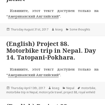
Извините, этот текст доступен только на
“
Американский Английский
”.
Опубликовано
Автор
Рубрики
Thursday August 31st, 2017
kiseg
Some thoughts
(English) Project 88.
Motorbike trip in Nepal. Day
14. Tatopani-Pokhara.
Извините, этот текст доступен только на
“
Американский Английский
”.
Опубликовано
Автор
Рубрики
Метки
Thursday April 13th, 2017
kiseg
Nepal
motorbike
,
motorbike trip in Nepal
,
motorcycle travel
,
project 88
,
royal enfield