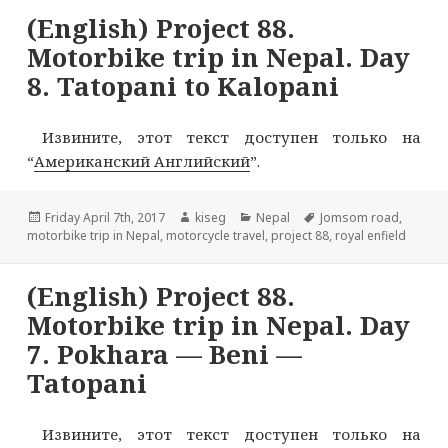
(English) Project 88.
Motorbike trip in Nepal. Day
8. Tatopani to Kalopani
Извините, этот текст доступен только на
“
Американский Английский
”.
Опубликовано
Автор
Рубрики
Метки
Friday April 7th, 2017
kiseg
Nepal
Jomsom road
,
motorbike trip in Nepal
,
motorcycle travel
,
project 88
,
royal enfield
(English) Project 88.
Motorbike trip in Nepal. Day
7. Pokhara — Beni —
Tatopani
Извините, этот текст доступен только на