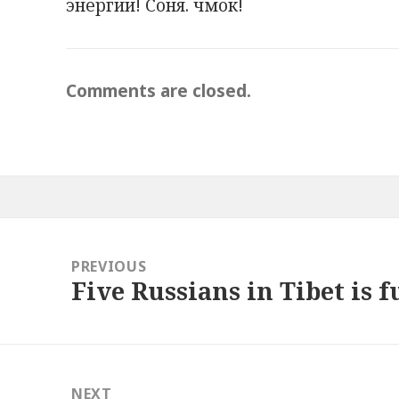
энергии! Соня. чмок!
:
Comments are closed.
Post
navigation
PREVIOUS
Five Russians in Tibet is f
Previous
post:
NEXT