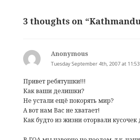
3 thoughts on “Kathmandu
Anonymous
s
a
Tuesday September 4th, 2007 at 11:5
y
Привет ребятушки!!!
s
Как ваши делишки?
:
Не устали ещё покорять мир?
А вот нам Вас не хватает!
Как будто из жизни оторвали кусочек 
В ГОА мы наверно не поедем, т.к. начи