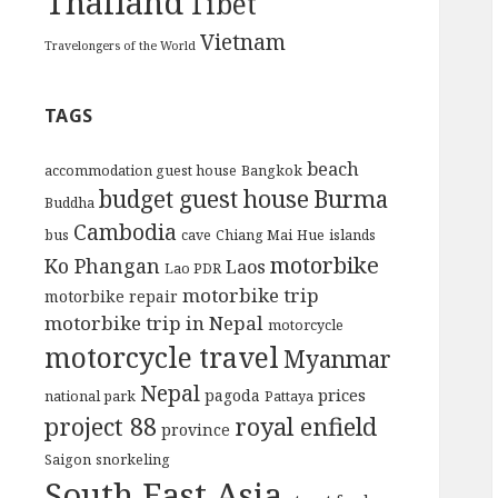
Thailand
Tibet
Vietnam
Travelongers of the World
TAGS
beach
accommodation guest house
Bangkok
budget guest house
Burma
Buddha
Cambodia
bus
cave
Chiang Mai
Hue
islands
motorbike
Ko Phangan
Laos
Lao PDR
motorbike trip
motorbike repair
motorbike trip in Nepal
motorcycle
motorcycle travel
Myanmar
Nepal
prices
pagoda
national park
Pattaya
project 88
royal enfield
province
Saigon
snorkeling
South East Asia