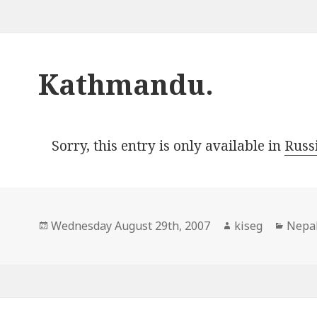
Kathmandu.
Sorry, this entry is only available in
Russ
Posted
Author
Categ
Wednesday August 29th, 2007
kiseg
Nepa
on