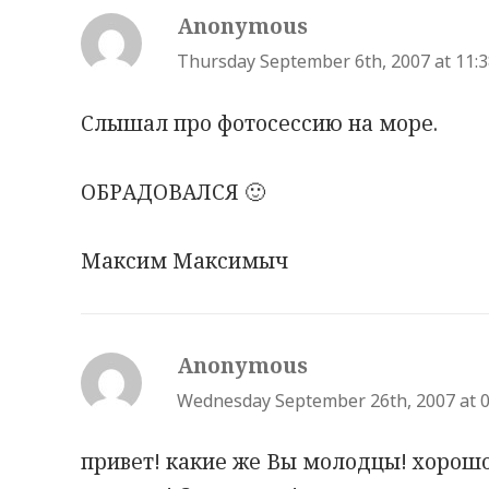
Anonymous
s
a
Thursday September 6th, 2007 at 11:
y
Слышал про фотосессию на море.
s
:
ОБРАДОВАЛСЯ 🙂
Максим Максимыч
Anonymous
s
a
Wednesday September 26th, 2007 at 
y
привет! какие же Вы молодцы! хорошо
s