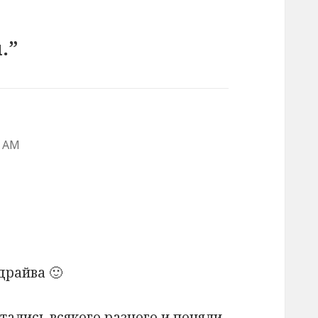
.”
3 AM
драйва 🙂
тались всякого разного и поняли,