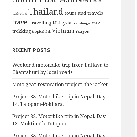
street food
Thailand
tours and travels
sukhothai
travel
travelling Malaysia
trek
travelonger
Vietnam
trekking
Yangon
tropical fish
RECENT POSTS
Weekend motorbike trip from Pattaya to
Chantaburi by local roads
Moto gear restoration project, the jacket
Project 88. Motorbike trip in Nepal. Day
14. Tatopani-Pokhara.
Project 88. Motorbike trip in Nepal. Day
13. Muktinath-Tatopani
Project 88. Motorbike trip in Nepal. Day