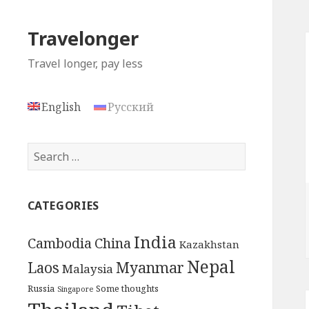
Travelonger
Travel longer, pay less
English
Русский
Search
for:
CATEGORIES
India
Cambodia
China
Kazakhstan
Nepal
Myanmar
Laos
Malaysia
Russia
Some thoughts
Singapore