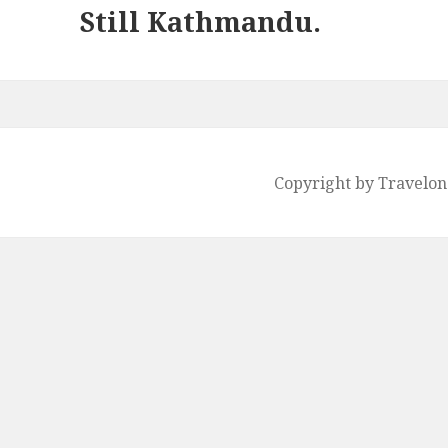
Still Kathmandu.
Next
post:
Copyright by Travelo