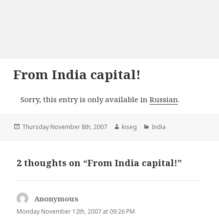
From India capital!
Sorry, this entry is only available in
Russian
.
Posted
Author
Categories
Thursday November 8th, 2007
kiseg
India
on
2 thoughts on “From India capital!”
Anonymous
s
a
Monday November 12th, 2007 at 09:26 PM