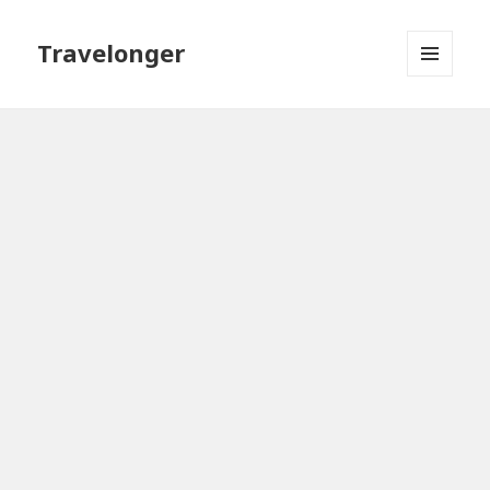
Travelonger
MENU
AND
WIDGETS