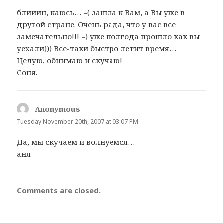
y
блииин, каюсь… =( зашла к Вам, а Вы уже в
s
другой стране. Очень рада, что у вас все
:
замечательно!!! =) уже полгода прошло как вы
уехали))) Все-таки быстро летит время…
Целую, обнимаю и скучаю!
Соня.
Anonymous
s
a
Tuesday November 20th, 2007 at 03:07 PM
y
Да, мы скучаем и волнуемся…
s
аня
:
Comments are closed.
Post